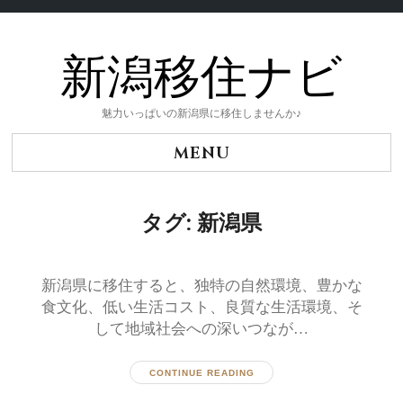
新潟移住ナビ
Skip
to
content
魅力いっぱいの新潟県に移住しませんか♪
MENU
タグ:
新潟県
新潟県に移住すると、独特の自然環境、豊かな
食文化、低い生活コスト、良質な生活環境、そ
して地域社会への深いつなが…
CONTINUE READING